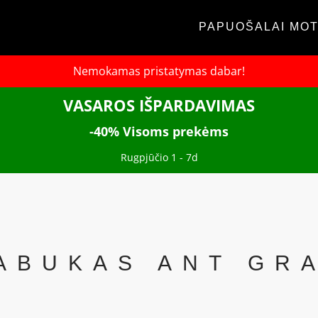
PAPUOŠALAI MO
Nemokamas pristatymas dabar!
VASAROS IŠPARDAVIMAS
-40% Visoms prekėms
Rugpjūčio 1 - 7d
KABUKAS ANT GR