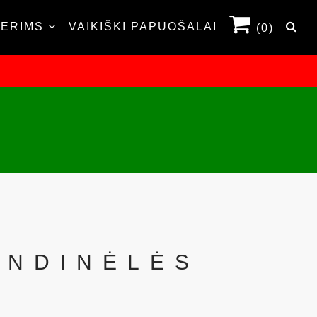
TERIMS
VAIKIŠKI PAPUOŠALAI
(0)
ANDINĖLĖS