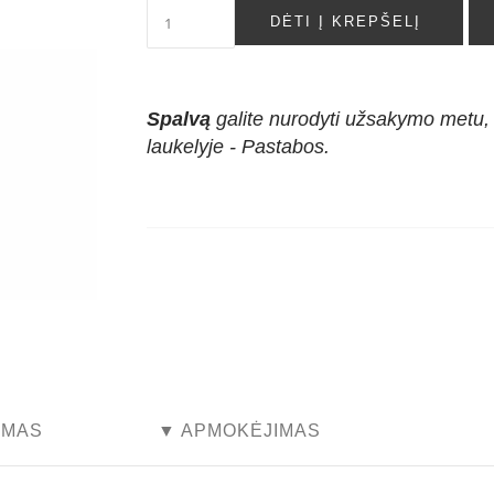
DĖTI Į KREPŠELĮ
Spalvą
galite nurodyti užsakymo metu,
laukelyje - Pastabos.
...
YMAS
▼ APMOKĖJIMAS