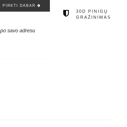
PIRKTI DABAR
30D PINIGŲ
GRAŽINIMAS
 po savo adresu