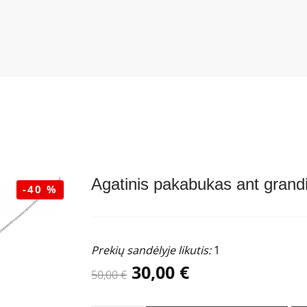
Agatinis pakabukas ant grand
-40 %
Prekių sandėlyje likutis:
1
30,00 €
50,00 €