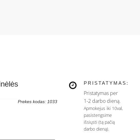
inėlės
PRISTATYMAS:
Pristatymas per
1-2 darbo dieną.
Prekes kodas: 1033
Apmokejus iki 10val,
pasistengsime
išsiųsti (tą pačią
darbo dieną).