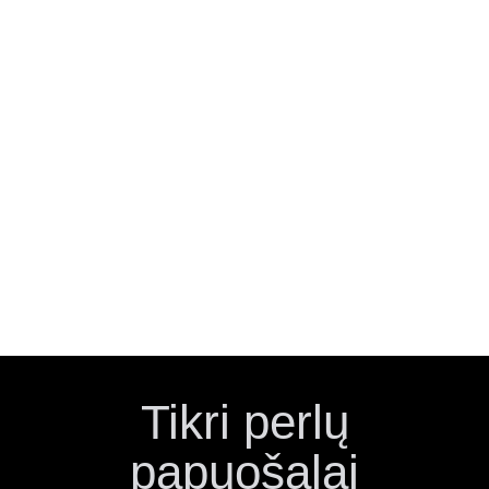
Tikri perlų
papuošalai