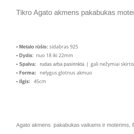
Tikro Agato akmens pakabukas moteri
sidabras 925
•
Metalo rūšis:
nuo 18 iki 22
mm
•
Dydis
:
( gali nežymiai skirt
•
Spalva:
rudas arba pasirinkta
Forma:
nelygus glotnus akmuo
•
Ilgis:
45
cm
•
Agato akmens pakabukas vaikams ir moterims, ši