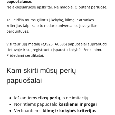
papuošaluose
.
Ne aksesuaruose apskritai. Ne madoje. O būtent perluose.
Tai leidžia mums gilintis į kokybę, kilmę ir atrankos
kriterijus taip, kaip to nedaro universalios juvelyrikos
parduotuvės.
Visi tauriųjų metalų (ag925, AU585) papuošalai suprabuoti
Lietuvoje ir su įregistruotu įspaustu kokybės ženklinimu.
Pridedami sertifikatai.
Kam skirti mūsų perlų
papuošalai
Ieškantiems
tikrų perlų
, o ne imitacijų
Norintiems papuošalo
kasdienai ir progai
Vertinantiems
kilmę ir kokybės kriterijus