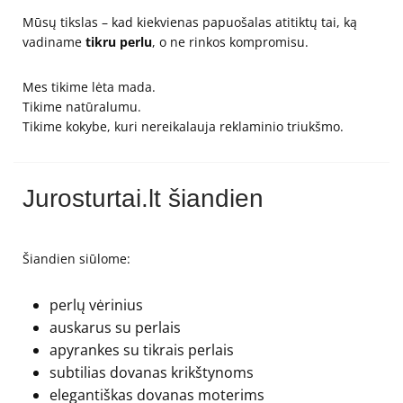
Mūsų tikslas – kad kiekvienas papuošalas atitiktų tai, ką
vadiname
tikru perlu
, o ne rinkos kompromisu.
Mes tikime lėta mada.
Tikime natūralumu.
Tikime kokybe, kuri nereikalauja reklaminio triukšmo.
Jurosturtai.lt šiandien
Šiandien siūlome:
perlų vėrinius
auskarus su perlais
apyrankes su tikrais perlais
subtilias dovanas krikštynoms
elegantiškas dovanas moterims