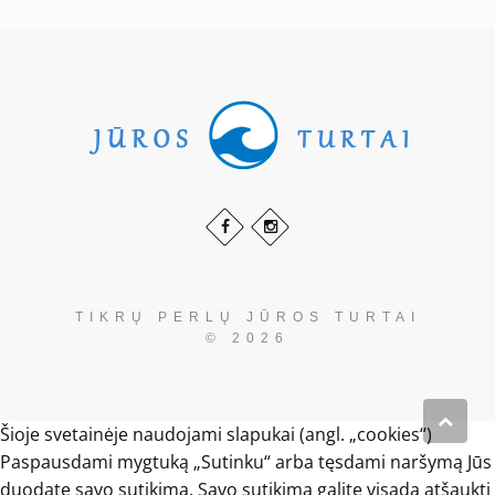
TIKRŲ PERLŲ JŪROS TURTAI
© 2026
Šioje svetainėje naudojami slapukai (angl. „cookies“)
Paspausdami mygtuką „Sutinku“ arba tęsdami naršymą Jūs
duodate savo sutikimą. Savo sutikimą galite visada atšaukti