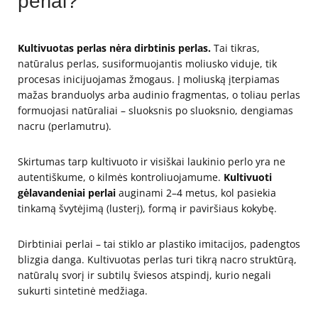
perlai?
Kultivuotas perlas nėra dirbtinis perlas.
Tai tikras,
natūralus perlas, susiformuojantis moliusko viduje, tik
procesas inicijuojamas žmogaus. Į moliuską įterpiamas
mažas branduolys arba audinio fragmentas, o toliau perlas
formuojasi natūraliai – sluoksnis po sluoksnio, dengiamas
nacru (perlamutru).
Skirtumas tarp kultivuoto ir visiškai laukinio perlo yra ne
autentiškume, o kilmės kontroliuojamume.
Kultivuoti
gėlavandeniai perlai
auginami 2–4 metus, kol pasiekia
tinkamą švytėjimą (lusterį), formą ir paviršiaus kokybę.
Dirbtiniai perlai – tai stiklo ar plastiko imitacijos, padengtos
blizgia danga. Kultivuotas perlas turi tikrą nacro struktūrą,
natūralų svorį ir subtilų šviesos atspindį, kurio negali
sukurti sintetinė medžiaga.