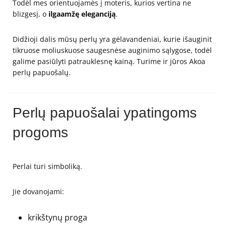
Todėl mes orientuojamės į moteris, kurios vertina ne
blizgesį, o
ilgaamžę eleganciją
.
Didžioji dalis mūsų perlų yra gėlavandeniai, kurie išauginit
tikruose moliuskuose saugesnėse auginimo sąlygose, todėl
galime pasiūlyti patrauklesnę kainą. Turime ir jūros Akoa
perlų papuošalų.
Perlų papuošalai ypatingoms
progoms
Perlai turi simboliką.
Jie dovanojami:
krikštynų proga