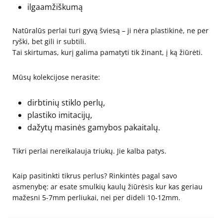
ilgaamžiškumą
Natūralūs perlai turi gyvą šviesą – ji nėra plastikinė, ne per
ryški, bet gili ir subtili.
Tai skirtumas, kurį galima pamatyti tik žinant, į ką žiūrėti.
Mūsų kolekcijose nerasite:
dirbtinių stiklo perlų,
plastiko imitacijų,
dažytų masinės gamybos pakaitalų.
Tikri perlai nereikalauja triukų. Jie kalba patys.
Kaip pasitinkti tikrus perlus? Rinkintės pagal savo
asmenybę: ar esate smulkių kaulų žiūrėsis kur kas geriau
mažesni 5-7mm perliukai, nei per dideli 10-12mm.