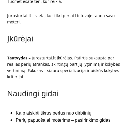
Tuomet esate ten, kur reikia.
Jurosturtai.lt – vieta, kur tikri perlai Lietuvoje randa savo
moterį.
Įkūrėjai
Tautvydas
– Jurosturtai.lt įkūrėjas. Patirtis sukaupta per
realias perlų atrankas, skirtingų partijų lyginimą ir kokybės
vertinimą. Fokusas – siaura specializacija ir aiškūs kokybės
kriterijai.
Naudingi gidai
Kaip atskirti tikrus perlus nuo dirbtinių
Perlų papuošalai moterims – pasirinkimo gidas