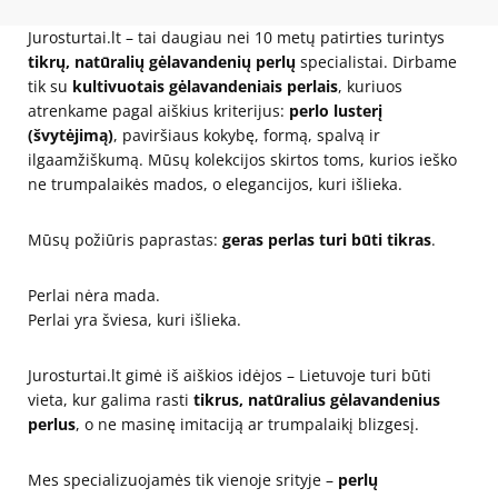
Jurosturtai.lt – tai daugiau nei 10 metų patirties turintys
tikrų, natūralių gėlavandenių perlų
specialistai. Dirbame
tik su
kultivuotais gėlavandeniais perlais
, kuriuos
atrenkame pagal aiškius kriterijus:
perlo lusterį
(švytėjimą)
, paviršiaus kokybę, formą, spalvą ir
ilgaamžiškumą. Mūsų kolekcijos skirtos toms, kurios ieško
ne trumpalaikės mados, o elegancijos, kuri išlieka.
Mūsų požiūris paprastas:
geras perlas turi būti tikras
.
Perlai nėra mada.
Perlai yra šviesa, kuri išlieka.
Jurosturtai.lt gimė iš aiškios idėjos – Lietuvoje turi būti
vieta, kur galima rasti
tikrus, natūralius gėlavandenius
perlus
, o ne masinę imitaciją ar trumpalaikį blizgesį.
Mes specializuojamės tik vienoje srityje –
perlų